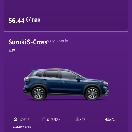
€/ nap
56.44
Suzuki S-Cross
vagy hasonló
SUV
5 seat(s)
3x táskák
Kézi
A/C
Részletek