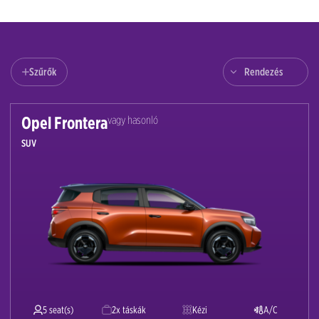
Szűrők
Rendezés
Opel Frontera
vagy hasonló
SUV
5 seat(s)
2x táskák
Kézi
A/C