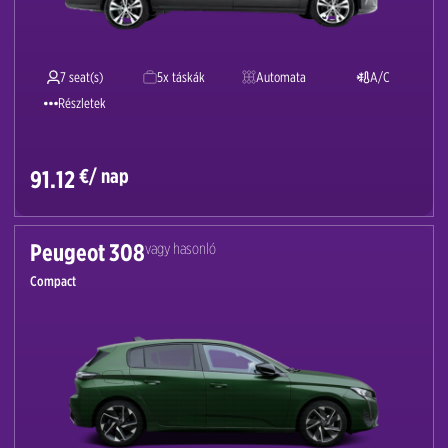
7 seat(s)
5x táskák
Automata
A/C
Részletek
€/ nap
91.12
Peugeot 308
vagy hasonló
Compact