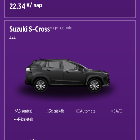
€/ nap
22.34
Suzuki S-Cross
vagy hasonló
4x4
5 seat(s)
3x táskák
Automata
A/C
Részletek