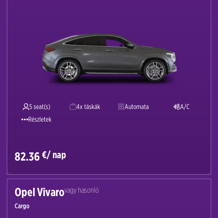
5 seat(s)
4x táskák
Automata
A/C
Részletek
€/ nap
82.36
Opel Vivaro
vagy hasonló
Cargo