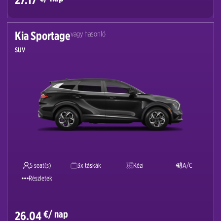
Kia Sportage
vagy hasonló
SUV
5 seat(s)
3x táskák
Kézi
A/C
Részletek
€/ nap
26.04