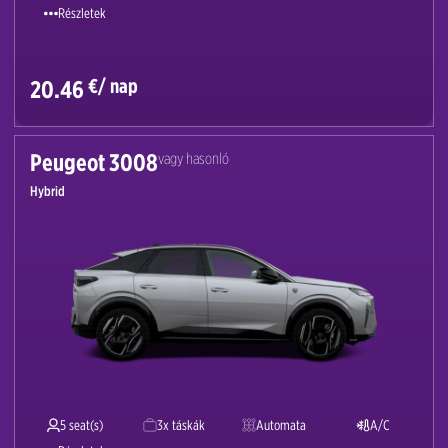
Részletek
€/ nap
20.46
Peugeot 3008
vagy hasonló
Hybrid
5 seat(s)
3x táskák
Automata
A/C