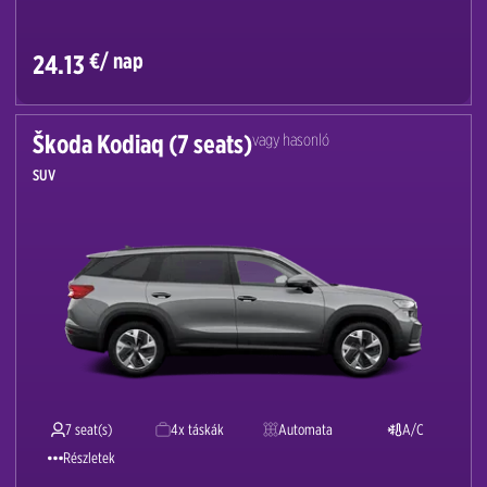
€/ nap
24.13
Škoda Kodiaq (7 seats)
vagy hasonló
SUV
7 seat(s)
4x táskák
Automata
A/C
Részletek