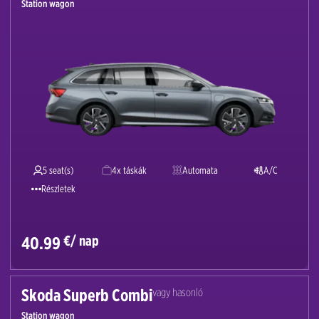
Station wagon
5 seat(s)
4x táskák
Automata
A/C
Részletek
€/ nap
40.99
Skoda Superb Combi
vagy hasonló
Station wagon