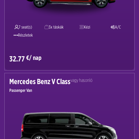
7 seat(s)
3x táskák
Kézi
A/C
Részletek
€/ nap
32.77
Mercedes Benz V Class
vagy hasonló
Passenger Van