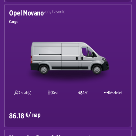
Opel Movano
vagy hasonló
Cargo
3 seat(s)
Kézi
A/C
Részletek
€/ nap
86.18