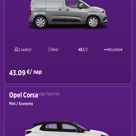
2 seat(s)
Kézi
A/C
Részletek
€/ nap
43.09
Opel Corsa
vagy hasonló
Mini / Economy