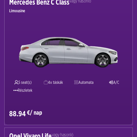
Mercedes Benz C Class
vagy hasonló
Limousine
5 seat(s)
4x táskák
Automata
A/C
Részletek
€/ nap
88.94
Opel Vivaro Life
vagy hasonló