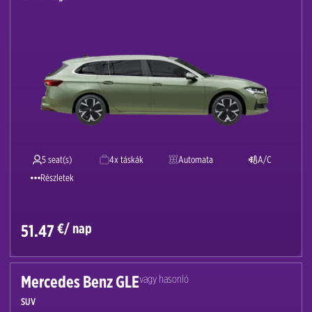
5 seat(s)
4x táskák
Automata
A/C
Részletek
€/ nap
51.47
Mercedes Benz GLE
vagy hasonló
SUV