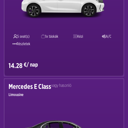
5 seat(s)
1x táskák
Kézi
A/C
Részletek
€/ nap
14.28
Mercedes E Class
vagy hasonló
Limousine