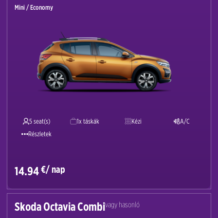
Mini / Economy
5 seat(s)
1x táskák
Kézi
A/C
Részletek
€/ nap
14.94
Skoda Octavia Combi
vagy hasonló