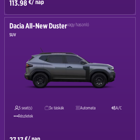
€/ nap
113.98
Dacia All-New Duster
vagy hasonló
SUV
5 seat(s)
3x táskák
Automata
A/C
Részletek
€/ nap
27.17