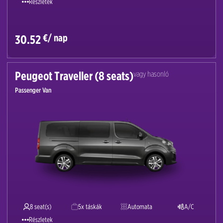
Részletek
€/ nap
30.52
Peugeot Traveller (8 seats)
vagy hasonló
Passenger Van
8 seat(s)
5x táskák
Automata
A/C
Részletek