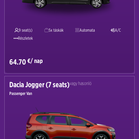
9 seat(s)
5x táskák
Automata
A/C
Részletek
€/ nap
64.70
Dacia Jogger (7 seats)
vagy hasonló
Passenger Van