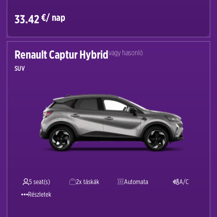
€/ nap
33.42
Renault Captur Hybrid
vagy hasonló
SUV
5 seat(s)
2x táskák
Automata
A/C
Részletek