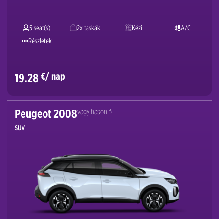
5 seat(s)
2x táskák
Kézi
A/C
Részletek
€/ nap
19.28
Peugeot 2008
vagy hasonló
SUV