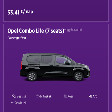
€/ nap
53.41
Opel Combo Life (7 seats)
vagy hasonló
Passenger Van
7 seat(s)
4x táskák
Kézi
A/C
Részletek