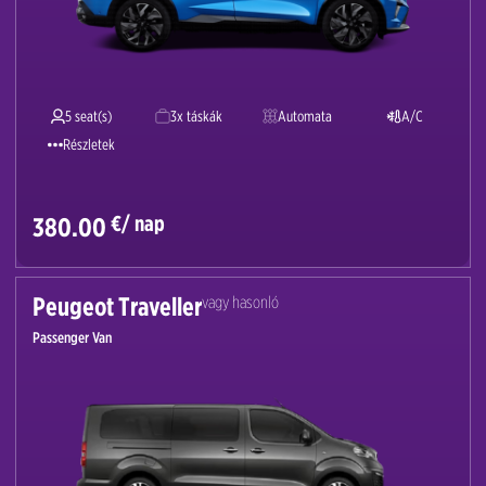
5 seat(s)
3x táskák
Automata
A/C
Részletek
€/ nap
380.00
Peugeot Traveller
vagy hasonló
Passenger Van