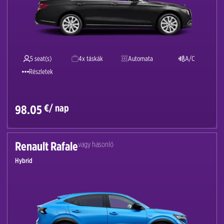
5 seat(s)
4x táskák
Automata
A/C
Részletek
€/ nap
98.05
Renault Rafale
vagy hasonló
Hybrid