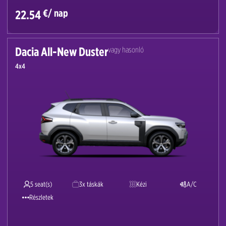
€/ nap
22.54
Dacia All-New Duster
vagy hasonló
4x4
5 seat(s)
3x táskák
Kézi
A/C
Részletek