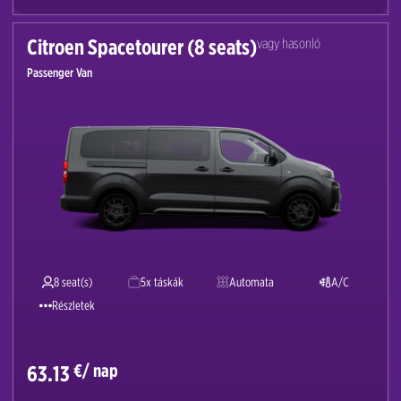
Citroen Spacetourer (8 seats)
vagy hasonló
Passenger Van
8 seat(s)
5x táskák
Automata
A/C
Részletek
€/ nap
63.13