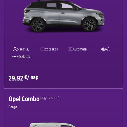
5 seat(s)
3x táskák
Automata
A/C
Részletek
€/ nap
29.92
Opel Combo
vagy hasonló
Cargo