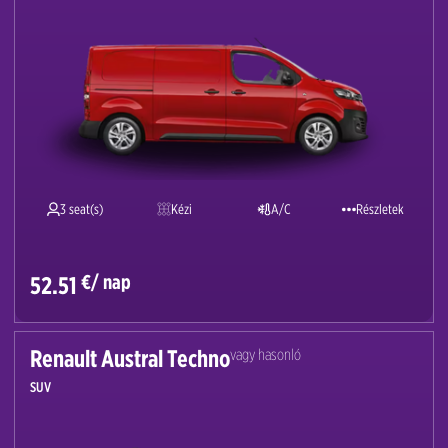
3 seat(s)
Kézi
A/C
Részletek
€/ nap
52.51
Renault Austral Techno
vagy hasonló
SUV