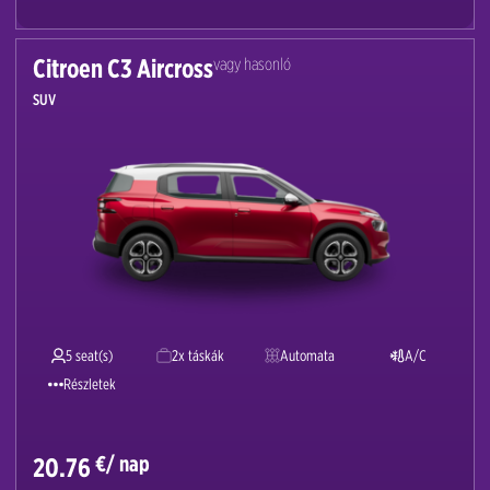
Citroen C3 Aircross
vagy hasonló
SUV
5 seat(s)
2x táskák
Automata
A/C
Részletek
€/ nap
20.76