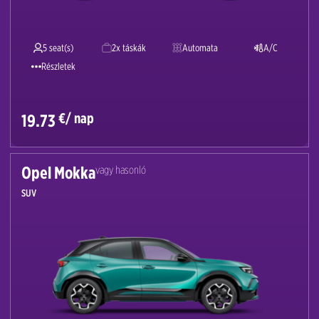
5 seat(s)
2x táskák
Automata
A/C
Részletek
€/ nap
19.73
Opel Mokka
vagy hasonló
SUV