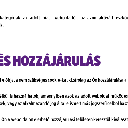
ategóriák az adott piaci weboldaltól, az azon aktivált eszköz
k.
 ÉS HOZZÁJÁRULÁS
lőírja, a nem szükséges cookie-kat kizárólag az Ön hozzájárulása al
nélkül is használhatók, amennyiben azok az adott weboldal működé
k, vagy az alkalmazandó jog által elismert más jogszerű célból has
n a weboldalon elérhető hozzájárulási felületen keresztül kiválaszt