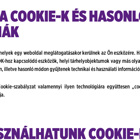
 A COOKIE-K ÉS HASON
IÁK
 amelyek egy weboldal meglátogatásakor kerülnek az Ön eszközére. H
 SDK-hoz kapcsolódó eszközök, helyi tárhelyobjektumok vagy más oly
n, illetve hasonló módon gyűjtenek technikai és használati információ
ookie-szabályzat valamennyi ilyen technológiára együttesen „coo
ja.
ASZNÁLHATUNK COOKIE