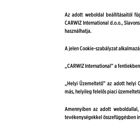
Az adott weboldal beállításaitól f
CARWIZ International d.o.o., Slavon
használhatja.
A jelen Cookie-szabályzat alkalmaz
„CARWIZ International” a fentiekben a
„Helyi Üzemeltető” az adott helyi CA
más, helyileg felelős piaci üzemeltető
Amennyiben az adott weboldallal, a
tevékenységekkel összefüggésben ind