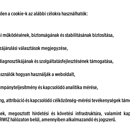
gően a cookie-k az alábbi célokra használhatók:
i működésének, biztonságának és stabilitásának biztosítása,
zzájárulási választások megjegyzése,
diagnosztikájának és szolgáltatásfejlesztésének támogatása,
asználók hogyan használják a weboldalt,
kampányteljesítmény és kapcsolódó analitika mérése,
ting, attribúció és kapcsolódó célközönség-mérési tevékenységek t
sek, megosztott hirdetési és követési infrastruktúra, valamint ka
WIZ hálózaton belül, amennyiben alkalmazandó és jogszerű.