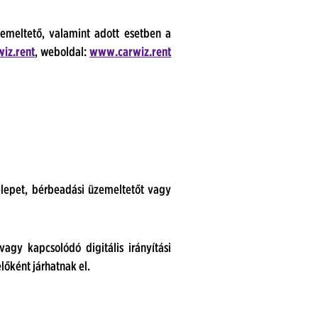
zemeltető, valamint adott esetben a
iz.rent
, weboldal:
www.carwiz.rent
ktelepet, bérbeadási üzemeltetőt vagy
agy kapcsolódó digitális irányítási
őként járhatnak el.