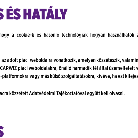
S ÉS HATÁLY
, hogy a cookie-k és hasonló technológiák hogyan használhatók 
a az adott piaci weboldalra vonatkozik, amelyen közzéteszik, valam
RWIZ piaci weboldalakra, önálló harmadik fél által üzemeltetett w
latformokra vagy más külső szolgáltatásokra, kivéve, ha ezt kifejez
iacra közzétett Adatvédelmi Tájékoztatóval együtt kell olvasni.
S