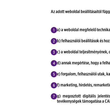
Az adott weboldal beállításaitól füg
a) a weboldal megfelelő technika
b) felhasználói beállítások és ho
c) a weboldal teljesítményének, 
d) annak megértése, hogy a felh
e) forgalom, felhasználói utak, 
f) marketing, hirdetés, remarke
g) megosztott digitális jelenté
tevékenységek támogatása a CAR