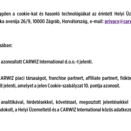
üggően a cookie-kat és hasonló technológiákat az érintett Helyi Ü
ska avenija 26/9, 10000 Zágráb, Horvátország, e-mail:
privacy@carw
ásában:
zonosított CARWIZ International d.o.o.-t jelenti.
RWIZ piaci társaságot, franchise partnert, affiliate partnert, fió
t jelenti, amelyet a jelen Cookie-szabályzat 10. pontja azonosít.
nalitikával, hirdetésekkel, követéssel, megosztott jelentésekkel v
okolt, a Helyi Üzemeltető és a CARWIZ International közös adatkezel