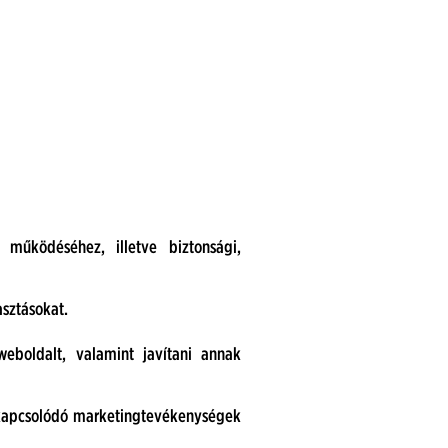
működéséhez, illetve biztonsági,
asztásokat.
weboldalt, valamint javítani annak
 kapcsolódó marketingtevékenységek