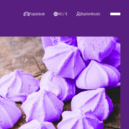
Foglalások
HU / €
Bejelentkezés