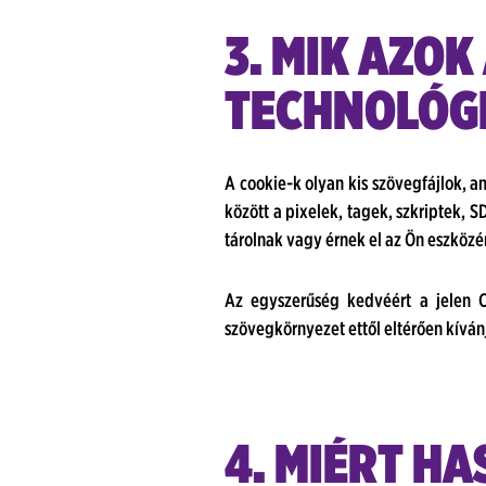
3. MIK AZOK
TECHNOLÓG
A cookie-k olyan kis szövegfájlok,
között a pixelek, tagek, szkriptek,
tárolnak vagy érnek el az Ön eszközé
Az egyszerűség kedvéért a jelen C
szövegkörnyezet ettől eltérően kíván
4. MIÉRT H