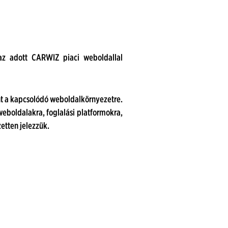
az adott CARWIZ piaci weboldallal
int a kapcsolódó weboldalkörnyezetre.
eboldalakra, foglalási platformokra,
etten jelezzük.