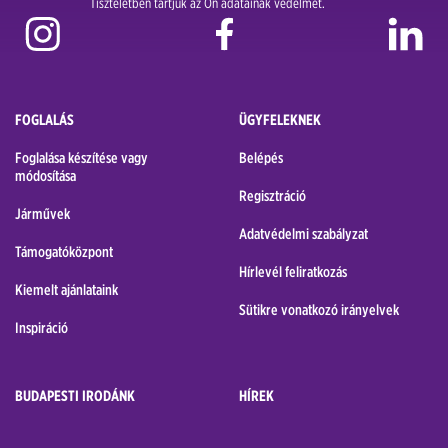
Tiszteletben tartjuk az Ön adatainak védelmét.
FOGLALÁS
ÜGYFELEKNEK
Foglalása készítése vagy
Belépés
módosítása
Regisztráció
Járművek
Adatvédelmi szabályzat
Támogatóközpont
Hírlevél feliratkozás
Kiemelt ajánlataink
Sütikre vonatkozó irányelvek
Inspiráció
BUDAPESTI IRODÁNK
HÍREK