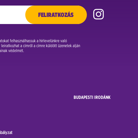
FELIRATKOZÁS
okat felhasználhassuk a hírlevelünkre való
leiratkozhat a címről a címre küldött üzenetek alján
tainak védelmét.
BUDAPESTI IRODÁNK
bályzat