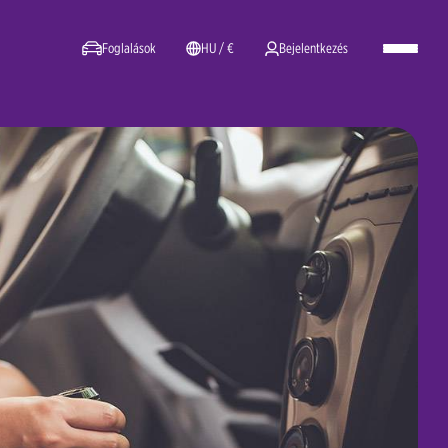
Foglalások
HU / €
Bejelentkezés