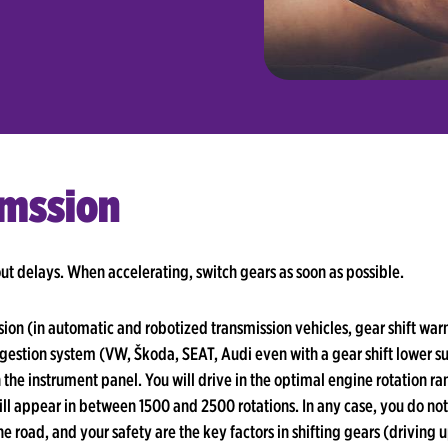
imssion
out delays. When accelerating, switch gears as soon as possible.
ssion (in automatic and robotized transmission vehicles, gear shift w
ggestion system (VW, Škoda, SEAT, Audi even with a gear shift lower s
 the instrument panel. You will drive in the optimal engine rotation ran
ll appear in between 1500 and 2500 rotations. In any case, you do not
e road, and your safety are the key factors in shifting gears (driving 