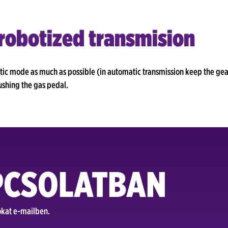
robotized transmision
ic mode as much as possible (in automatic transmission keep the gear 
ushing the gas pedal.
PCSOLATBAN
tokat e-mailben.